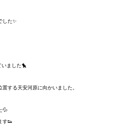
でした✨
いました🐤
位置する天安河原に向かいました。
💦
す👟