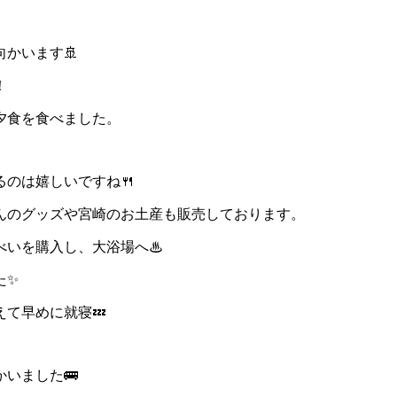
かいます🚢
！
夕食を食べました。
のは嬉しいですね🍴
んのグッズや宮崎のお土産も販売しております。
べいを購入し、大浴場へ♨
た✨
て早めに就寝💤
いました🚌