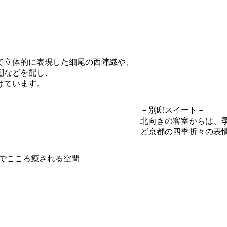
で立体的に表現した細尾の西陣織や、
棚などを配し、
げています。
－別邸スイート－
北向きの客室からは、
ど京都の四季折々の表
でこころ癒される空間