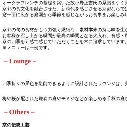
オークラフレンチの基礎を築いた故小野正吉氏の系譜を引く
京都の食文化を融合させた、新時代を感じさせる京都ならで
窓一面に広がる庭園から季節を感じながらお食事をお楽しみ
京都の旬の食材がもつ力強く繊細な、素材本来の持ち味を生
お客様が召し上がる瞬間が最高の瞬間となる火入れ、食感・
京の四季を五感で感じていただくことを常に追求しています
※メニューは一例です。
－Lounge－
四季折々の景色を堪能できるように設計されたラウンジは、
梅や桜が配された迎春の庭やモミジなどが楽しめる千秋の庭
－Others－
京の伝統工芸