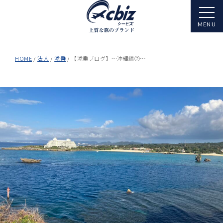
HOME
法人
添乗
【添乗ブログ】～沖縄編②～